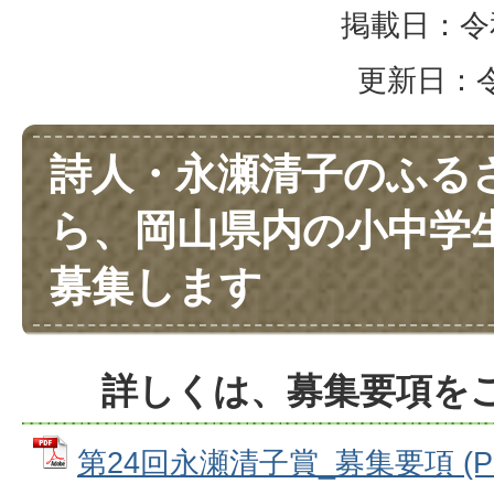
掲載日：令和
更新日：令和
詩人・永瀬清子のふる
ら、岡山県内の小中学
募集します
詳しくは、募集要項を
第24回永瀬清子賞_募集要項 (