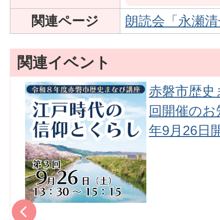
関連ページ
朗読会「永瀬清
関連イベント
資
赤磐市歴史
開
回開催のお
年9月26日