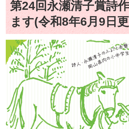
第24回永瀬清子賞詩
ます(令和8年6月9日更