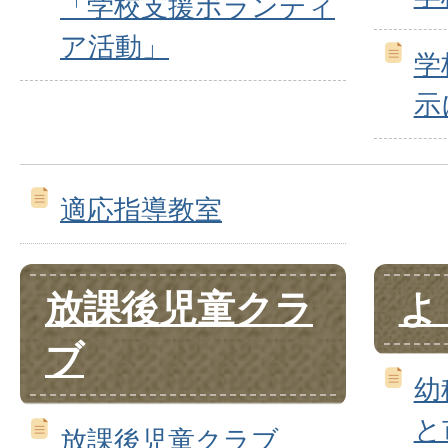
「学校支援ボランティ
ア活動」
学
示
適応指導教室
放課後児童クラ
よ
ブ
幼
と
放課後児童クラブ