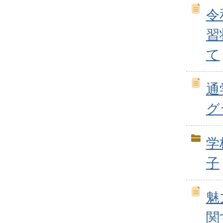
令
習
て
通
グ
学
子
魅
関