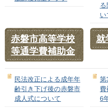
る
い
赤磐市高等学校
就
等通学費補助金
民法改正による成年年
第
齢引き下げ後の赤磐市
費
成人式について
6