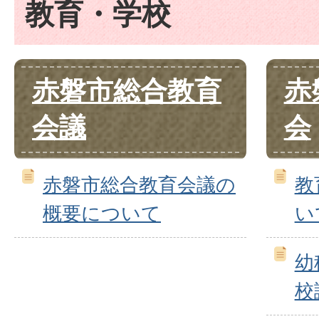
教育・学校
赤磐市総合教育
赤
会議
会
赤磐市総合教育会議の
教
概要について
い
幼
校