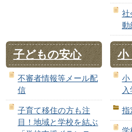
社
動
子どもの安心
小
不審者情報等メール配
小
信
入
子育て移住の方も注
指
目！地域と学校を結ぶ
学