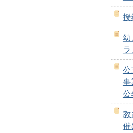
授
幼
ラ
公
事
公
教
催