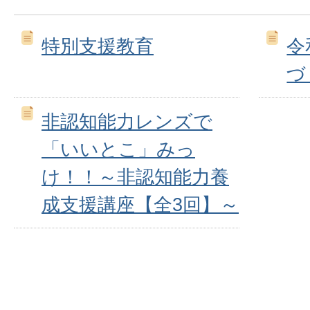
特別支援教育
令
づ
非認知能力レンズで
「いいとこ」みっ
け！！～非認知能力養
成支援講座【全3回】～